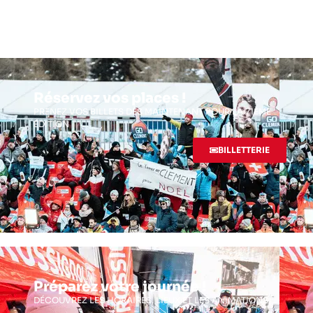
Réservez vos places !
PRENEZ VOS BILLETS DÈS MAINTENANT POUR LA 71ÈME
ÉDITION
BILLETTERIE
Préparez votre journée !
DÉCOUVREZ LES HORAIRES, LIEUX ET LES ANIMATIONS