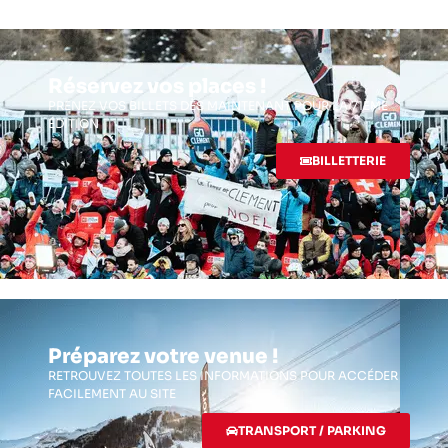
Réservez vos places !
PRENEZ VOS BILLETS DÈS MAINTENANT POUR LA 71ÈME
ÉDITION
BILLETTERIE
Préparez votre venue !
RETROUVEZ TOUTES LES INFORMATIONS POUR ACCÉDER
FACILEMENT AU SITE
TRANSPORT / PARKING